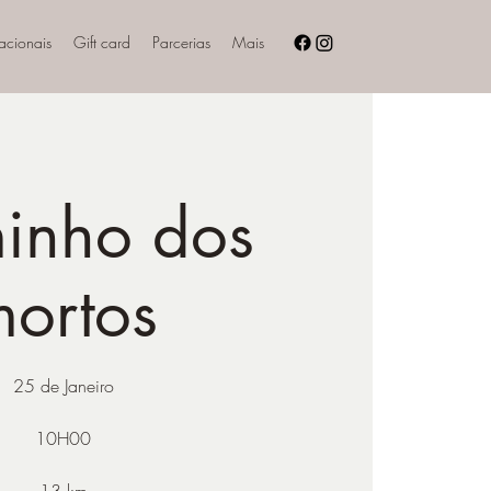
nacionais
Gift card
Parcerias
Mais
inho dos
mortos
25 de Janeiro
10H00
13 km