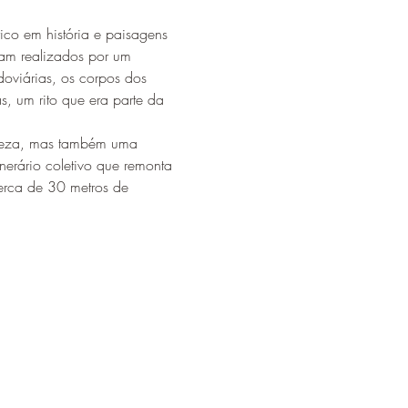
ico em história e paisagens 
ram realizados por um 
oviárias, os corpos dos 
s, um rito que era parte da 
reza, mas também uma 
erário coletivo que remonta 
erca de 30 metros de 