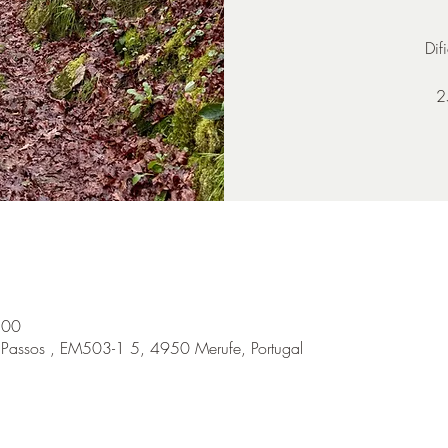
Dif
2
:00
s Passos , EM503-1 5, 4950 Merufe, Portugal