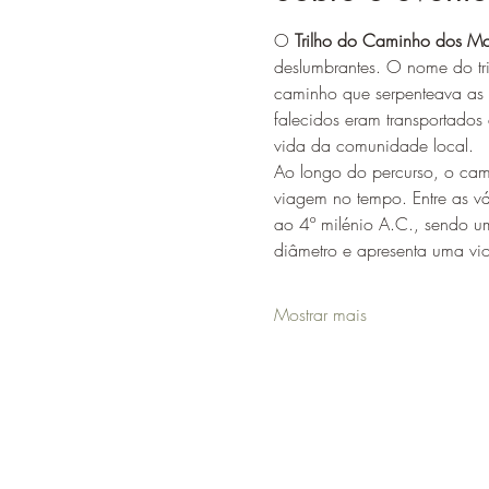
O 
Trilho do Caminho dos Mo
deslumbrantes. O nome do tri
caminho que serpenteava as m
falecidos eram transportados 
vida da comunidade local.
Ao longo do percurso, o ca
viagem no tempo. Entre as vár
ao 4º milénio A.C., sendo u
diâmetro e apresenta uma vi
Mostrar mais