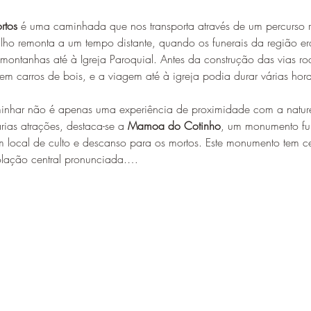
rtos
 é uma caminhada que nos transporta através de um percurso r
lho remonta a um tempo distante, quando os funerais da região e
ontanhas até à Igreja Paroquial. Antes da construção das vias rod
em carros de bois, e a viagem até à igreja podia durar várias hora
minhar não é apenas uma experiência de proximidade com a natu
ias atrações, destaca-se a 
Mamoa do Cotinho
, um monumento fun
m local de culto e descanso para os mortos. Este monumento tem c
olação central pronunciada.…