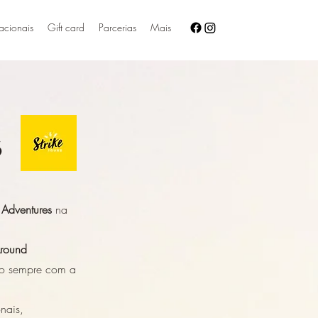
nacionais
Gift card
Parcerias
Mais
s
 Adventures
na
Around
ndo sempre com a
nais,