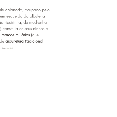
vale aplanado, ocupado pelo 
gem esquerda da albufeira 
 ribeirinha, de medronhal 
s
) construía os seus ninhos e 
 
marcos miliários
 (que 
 de
 arquitetura tradicional 
. 
(fonte- 
Natural.pt
)