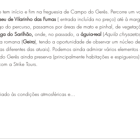
ão tem início e fim na freguesia de Campo do Gerês. Percorre um 
eu de Vilarinho das Furnas
 ( entrada incluída no preço) até à mar
do percurso, passamos por áreas de mato e pinhal, de vegetação
aga do Sarilhão,
 onde, no passado, a 
águia-real
 (
Aquila chrysaeto
a romana (
Geira
), tendo a oportunidade de observar um núcleo de
s diferentes das atuais). Podemos ainda admirar vários elementos
Gerês ainda preserva (principalmente habitações e espigueiros)
com a Strike Tours.
iado às condições atmosféricas e…