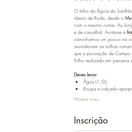
O trilho da Águia do Sarilh
ribeiro de Roda, desde o 
Mus
com o mesmo nome. Ao longo 
e de carvalhal. Avista-se a 
fr
caminhamos um pouco na vi
assinalavam as milhas romana
que a povoação de Campo do 
​Trilho realizado em parceria 
Deves levar:
Água (1,5L)
Roupa e calçado apropr
Mostrar mais
Inscrição