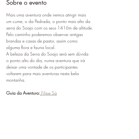
Sobre o evento
Mais uma aventura onde iremos atingir mais 
um cume, o da Pedrada, o ponto mais alto da 
serra do Soajo com os seus 1416m de altitude.
Pelo caminho poderemos observar antigas 
brandas e casas de pastor, assim como 
alguma flora e fauna local. 
A beleza da Serra do Soajo será sem dúvida 
o ponto alto do dia, numa aventura que irá 
deixar uma vontade de os participantes 
voltarem para mais aventuras nesta bela 
montanha.
Guia da Aventura:
Filipe Sá
Deves levar:
Mostrar mais