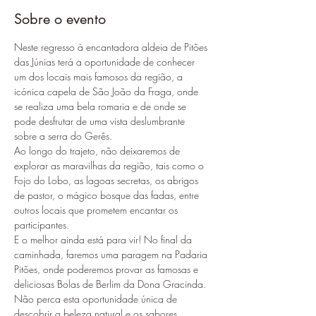
Sobre o evento
Neste regresso à encantadora aldeia de Pitões 
das Júnias terá a oportunidade de conhecer 
um dos locais mais famosos da região, a 
icónica capela de São João da Fraga, onde 
se realiza uma bela romaria e de onde se 
pode desfrutar de uma vista deslumbrante 
sobre a serra do Gerês.
Ao longo do trajeto, não deixaremos de 
explorar as maravilhas da região, tais como o 
Fojo do Lobo, as lagoas secretas, os abrigos 
de pastor, o mágico bosque das fadas, entre 
outros locais que prometem encantar os 
participantes.
E o melhor ainda está para vir! No final da 
caminhada, faremos uma paragem na Padaria 
Pitões, onde poderemos provar as famosas e 
deliciosas Bolas de Berlim da Dona Gracinda. 
Não perca esta oportunidade única de 
descobrir a beleza natural e os sabores 