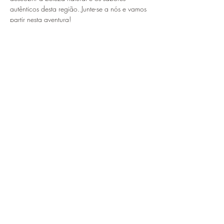
autênticos desta região. Junte-se a nós e vamos 
partir nesta aventura!
Guia da Aventura :
Filipe Sá
Deves levar:
Mostrar mais
Compartilhe esse evento
Hiking Around Adventures
4200-180
Porto