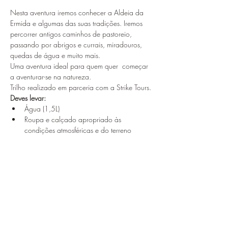
Nesta aventura iremos conhecer a Aldeia da 
Ermida e algumas das suas tradições. Iremos 
percorrer antigos caminhos de pastoreio, 
passando por abrigos e currais, miradouros, 
quedas de água e muito mais.
Uma aventura ideal para quem quer  começar 
a aventurar-se na natureza.
​Trilho realizado em parceria com a Strike Tours.
Deves levar:
Água (1,5L)
Roupa e calçado apropriado às 
condições atmosféricas e do terreno
Mostrar mais
Compartilhe esse evento