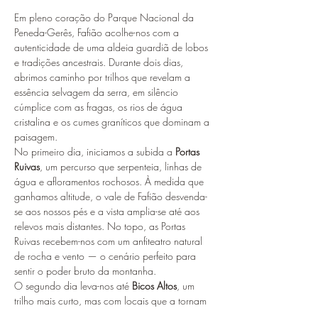
Em pleno coração do Parque Nacional da 
Peneda-Gerês, Fafião acolhe-nos com a 
autenticidade de uma aldeia guardiã de lobos 
e tradições ancestrais. Durante dois dias, 
abrimos caminho por trilhos que revelam a 
essência selvagem da serra, em silêncio 
cúmplice com as fragas, os rios de água 
cristalina e os cumes graníticos que dominam a 
paisagem.
No primeiro dia, iniciamos a subida a 
Portas 
Ruivas
, um percurso que serpenteia, linhas de 
água e afloramentos rochosos. À medida que 
ganhamos altitude, o vale de Fafião desvenda-
se aos nossos pés e a vista amplia-se até aos 
relevos mais distantes. No topo, as Portas 
Ruivas recebem-nos com um anfiteatro natural 
de rocha e vento — o cenário perfeito para 
sentir o poder bruto da montanha.
O segundo dia leva-nos até 
Bicos Altos
, um 
trilho mais curto, mas com locais que a tornam 
numa grande aventura..  Na clareira de Bicos 