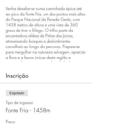
Venha desafiar-se numa caminhada épica até
ao pico da Fonte Fria, um dos pontos mais altos
do Parque Nacional da Peneda Gerês, com
1458 metros de altura e uma vista de 360
graus de tirar o fôlego. O trilho parte da
encantadora aldeia de Pitões das Júnias,
atravessando bosques e deslumbrantes
carvalhais ao longo do percurso. Prepare-se
para mergulhar na natureza selvagem, apreciar
a flora e a fauna únicas desta região e
surpreender-se com a grandiosidade da
paisagem. Não perca esta oportunidade de
contemplar a imponência da natureza e deixar-
Inscrição
se envolver pela tranquilidade deste cenário
deslumbrante.
Esgotado
Deves levar:
Tipo de ingresso
Água (1,5L)
Fonte Fria - 1458m
Roupa e calçado apropriado às
condições atmosféricas e do terreno
Preço
Alimentação