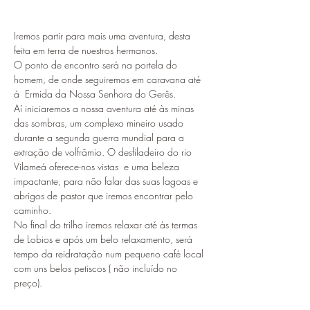
Iremos partir para mais uma aventura, desta 
feita em terra de nuestros hermanos.
O ponto de encontro será na portela do 
homem, de onde seguiremos em caravana até 
à  Ermida da Nossa Senhora do Gerês.
Aí iniciaremos a nossa aventura até às minas 
das sombras, um complexo mineiro usado 
durante a segunda guerra mundial para a 
extração de volfrâmio. O desfiladeiro do rio 
Vilameá oferece-nos vistas  e uma beleza 
impactante, para não falar das suas lagoas e 
abrigos de pastor que iremos encontrar pelo 
caminho.
No final do trilho iremos relaxar até às termas 
de Lobios e após um belo relaxamento, será 
tempo da reidratação num pequeno café local 
com uns belos petiscos ( não incluído no 
preço).
​Trilho realizado em parceria com a Strike Tours.