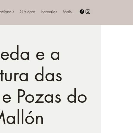
nacionais
Gift card
Parcerias
Mais
eda e a
tura das
e Pozas do
allón