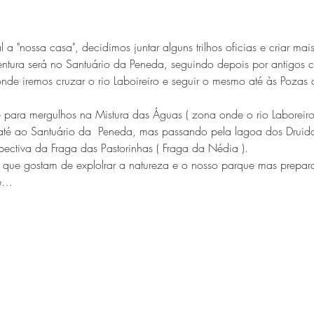
 "nossa casa", decidimos juntar alguns trilhos oficias e criar mai
ntura será no Santuário da Peneda, seguindo depois por antigos c
onde iremos cruzar o rio Laboireiro e seguir o mesmo até às Pozas 
 para mergulhos na Mistura das Águas ( zona onde o rio Laboreiro
té ao Santuário da  Peneda, mas passando pela lagoa dos Druidas 
ectiva da Fraga das Pastorinhas ( Fraga da Nédia ).
s que gostam de explolrar a natureza e o nosso parque mas prepa
de…