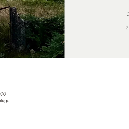
D
2
:00
rtugal