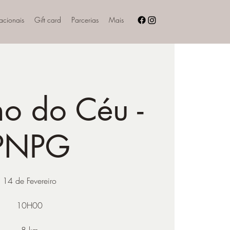
nacionais
Gift card
Parcerias
Mais
ho do Céu -
PNPG
14 de Fevereiro
10H00
8 km