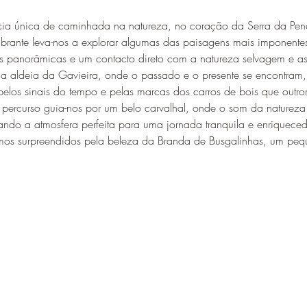
ncia única de caminhada na natureza, no coração da Serra da Pen
brante leva-nos a explorar algumas das paisagens mais imponentes
s panorâmicas e um contacto direto com a natureza selvagem e as 
esca aldeia da Gavieira, onde o passado e o presente se encontram
 pelos sinais do tempo e pelas marcas dos carros de bois que outr
o percurso guia-nos por um belo carvalhal, onde o som da natureza
ando a atmosfera perfeita para uma jornada tranquila e enriqueced
os surpreendidos pela beleza da Branda de Busgalinhas, um peq