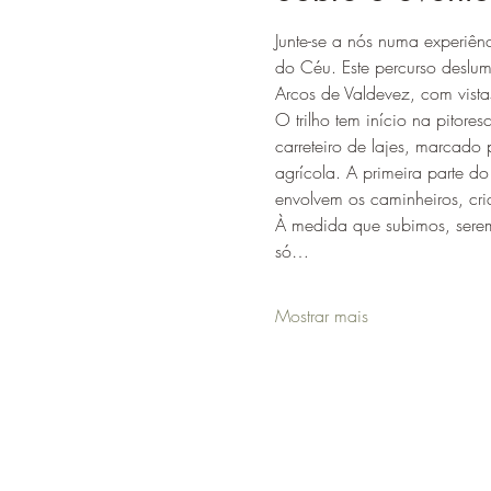
Junte-se a nós numa experiê
do Céu. Este percurso deslum
Arcos de Valdevez, com vista
O trilho tem início na pitor
carreteiro de lajes, marcado
agrícola. A primeira parte d
envolvem os caminheiros, cri
À medida que subimos, serem
só…
Mostrar mais