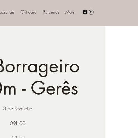
nacionais
Gift card
Parcerias
Mais
Borrageiro
m - Gerês
8 de Fevereiro
09H00
12 km