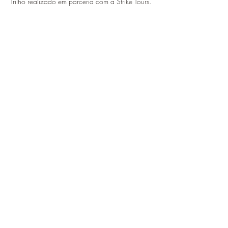
​Trilho realizado em parceria com a Strike Tours.
Deves levar:
Água (1,5L)
Roupa e calçado apropriado às 
condições atmosféricas…
Mostrar mais
Compartilhe esse evento
Hiking Around Adventures
4200-180
Porto