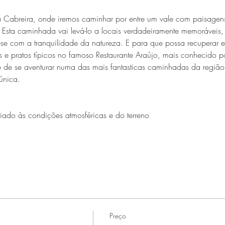
 Cabreira, onde iremos caminhar por entre um vale com paisagens
 Esta caminhada vai levá-lo a locais verdadeiramente memoráveis,
r-se com a tranquilidade da natureza. E para que possa recuperar e
s e pratos típicos no famoso Restaurante Araújo, mais conhecido
de se aventurar numa das mais fantasticas caminhadas da região! 
única.
ado às condições atmosféricas e do terreno
Preço