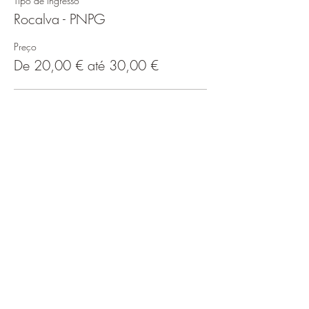
Tipo de ingresso
Rocalva - PNPG
Preço
De 20,00 € até 30,00 €
Encontro no local
20,00 €
Com transfer ida e volta Porto
30,00 €
Compartilhe esse evento