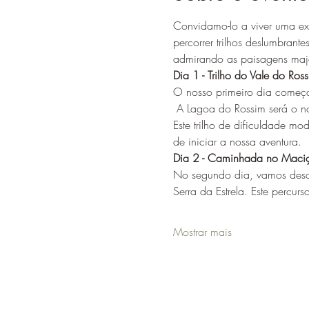
Convidamo-lo a viver uma exp
percorrer trilhos deslumbrant
admirando as paisagens maje
Dia 1 - Trilho do Vale do Ros
O nosso primeiro dia começ
 A Lagoa do Rossim será o nosso ponto de partida, um cenário sereno e ideal para apreciar a beleza natural da região. 
Este trilho de dificuldade m
de iniciar a nossa aventura.
Dia 2 - Caminhada no Maciç
No segundo dia, vamos desa
Serra da Estrela. Este percur
Mostrar mais