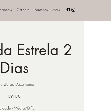
nacionais
Gift card
Parcerias
Mais
da Estrela 2
Dias
 e 28 de Dezembnro
09H00
culdade - Média/Difícil