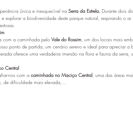
eriência única e inesquecível na 
Serra da Estrela. 
Durante dois di
es e explorar a biodiversidade deste parque natural, respirando o a
stosas.
sim
a com a caminhada pelo 
Vale do Rossim
, um dos locais mais embl
oderada oferece uma verdadeira imersão na flora e fauna da serra,
o Central 
fiar-nos com a 
caminhada no Maciço Central
, uma das áreas mai
so, de dificuldade mais elevada,…