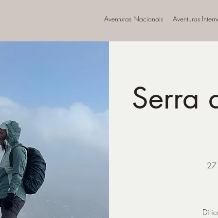
Aventuras Nacionais
Aventuras Inter
Serra 
27
Difi