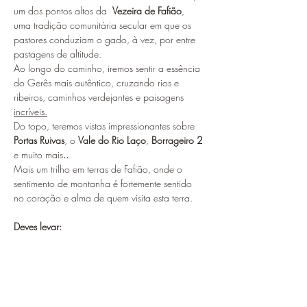
um dos pontos altos da  
Vezeira de Fafião
, 
uma tradição comunitária secular em que os 
pastores conduziam o gado, à vez, por entre  
pastagens de altitude.
Ao longo do caminho, iremos sentir a essência 
do Gerês mais autêntico, cruzando rios e 
ribeiros, caminhos verdejantes e paisagens 
incríveis.
Do topo, teremos vistas impressionantes sobre 
Portas Ruivas
, o 
Vale do Rio Laço
, 
Borrageiro 2 
e muito mais
..
.
Mais um trilho em terras de Fafião, onde o 
sentimento de montanha é fortemente sentido 
no coração e alma de quem visita esta terra.
Deves levar:
Água (1,5L)
Mostrar mais