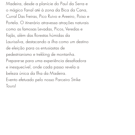
Madeira, desde a planície do Paul da Serra e 
o mágico Fanal até à zona da Bica da Cana, 
Curral Das Freiras, Pico Ruivo e Areeiro, Poiso e 
Portela. O itinerário atravessa atrações naturais 
como as famosas Levadas, Picos, Veredas e 
Fajãs, além das florestas húmidas da 
Laurissilva, destacando a ilha como um destino 
de eleição para os entusiastas de 
pedestrianismo e trekking de montanha. 
Prepare-se para uma experiência desafiadora 
e inesquecível, onde cada passo revela a 
beleza única da Ilha da Madeira.
Evento efetuado pelo nosso Parceiro Strike 
Tours!
Para saber mais clique em : 
Informações e 
Inscriçoes
Compartilhe esse evento